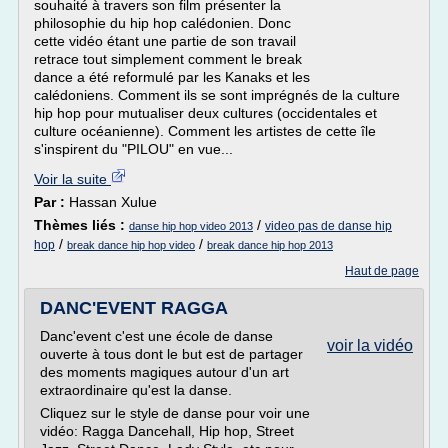
souhaité à travers son film présenter la
philosophie du hip hop calédonien. Donc
cette vidéo étant une partie de son travail
retrace tout simplement comment le break
dance a été reformulé par les Kanaks et les
calédoniens. Comment ils se sont imprégnés de la culture
hip hop pour mutualiser deux cultures (occidentales et
culture océanienne). Comment les artistes de cette île
s'inspirent du "PILOU" en vue...
Voir la suite
Par :
Hassan Xulue
Thèmes liés :
/
video pas de danse hip
danse hip hop video 2013
/
/
hop
break dance hip hop video
break dance hip hop 2013
Haut de page
DANC'EVENT RAGGA
Danc'event c'est une école de danse
voir la vidéo
ouverte à tous dont le but est de partager
des moments magiques autour d'un art
extraordinaire qu'est la danse.
Cliquez sur le style de danse pour voir une
vidéo: Ragga Dancehall, Hip hop, Street