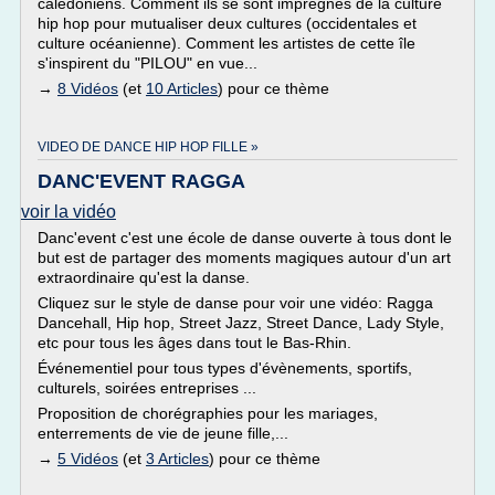
calédoniens. Comment ils se sont imprégnés de la culture
hip hop pour mutualiser deux cultures (occidentales et
culture océanienne). Comment les artistes de cette île
s'inspirent du "PILOU" en vue...
→
8 Vidéos
(et
10 Articles
) pour ce thème
VIDEO DE DANCE HIP HOP FILLE »
DANC'EVENT RAGGA
voir la vidéo
Danc'event c'est une école de danse ouverte à tous dont le
but est de partager des moments magiques autour d'un art
extraordinaire qu'est la danse.
Cliquez sur le style de danse pour voir une vidéo: Ragga
Dancehall, Hip hop, Street Jazz, Street Dance, Lady Style,
etc pour tous les âges dans tout le Bas-Rhin.
Événementiel pour tous types d'évènements, sportifs,
culturels, soirées entreprises ...
Proposition de chorégraphies pour les mariages,
enterrements de vie de jeune fille,...
→
5 Vidéos
(et
3 Articles
) pour ce thème