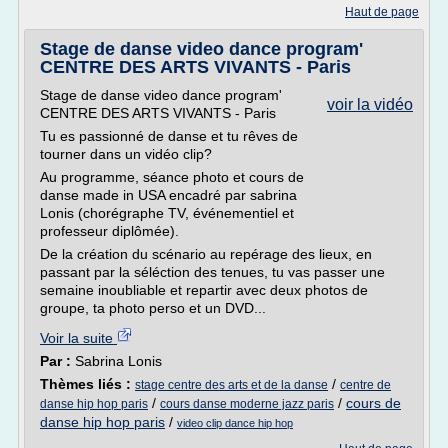
Haut de page
Stage de danse video dance program'
CENTRE DES ARTS VIVANTS - Paris
Stage de danse video dance program'
voir la vidéo
CENTRE DES ARTS VIVANTS - Paris
Tu es passionné de danse et tu rêves de
tourner dans un vidéo clip?
Au programme, séance photo et cours de
danse made in USA encadré par sabrina
Lonis (chorégraphe TV, événementiel et
professeur diplômée).
De la création du scénario au repérage des lieux, en
passant par la séléction des tenues, tu vas passer une
semaine inoubliable et repartir avec deux photos de
groupe, ta photo perso et un DVD...
Voir la suite
Par :
Sabrina Lonis
Thèmes liés :
/
stage centre des arts et de la danse
centre de
/
/
cours de
danse hip hop paris
cours danse moderne jazz paris
danse hip hop paris
/
video clip dance hip hop