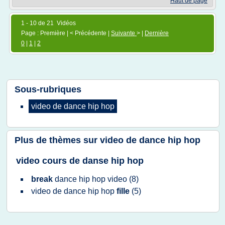
Haut de page
1 - 10 de 21 Vidéos
Page : Première | < Précédente |
Suivante
> |
Dernière
0
|
1
|
2
Sous-rubriques
video
de
dance hip hop
Plus de thèmes sur
video de dance hip hop
video cours de danse hip hop
break
dance hip hop video
(8)
video
de
dance hip hop
fille
(5)