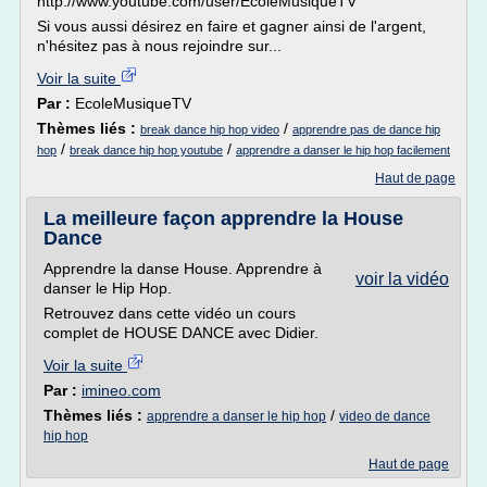
http://www.youtube.com/user/EcoleMusiqueTV
Si vous aussi désirez en faire et gagner ainsi de l'argent,
n'hésitez pas à nous rejoindre sur...
Voir la suite
Par :
EcoleMusiqueTV
Thèmes liés :
/
break dance hip hop video
apprendre pas de dance hip
/
/
hop
break dance hip hop youtube
apprendre a danser le hip hop facilement
Haut de page
La meilleure façon apprendre la House
Dance
Apprendre la danse House. Apprendre à
voir la vidéo
danser le Hip Hop.
Retrouvez dans cette vidéo un cours
complet de HOUSE DANCE avec Didier.
Voir la suite
Par :
imineo.com
Thèmes liés :
/
apprendre a danser le hip hop
video de dance
hip hop
Haut de page