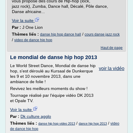
vous propose des cours de Hip-hop (lock,
jazz rock), Zumba, Dance hall, Décalé, Pôle dance,
Danse africaine...
Voir la suite
Par :
J One Lion
Thèmes liés :
/
danse hip hop dance hall
cours danse jazz rock
/
video de dance hip hop
Haut de page
Le mondial de danse hip hop 2013
Le World Street Dance, Mondial de danse hip
voir la vidéo
hop, s'est déroulé au Kursaal de Dunkerque
les 9 et 10 novembre 2013, dans une
ambiance de folie !
Revivez les meilleurs moments du show !
Tournage réalisé par l'équipe vidéo DK 2013
et Opale TV.
Voir la suite
Par :
Dk culture agglo
Thèmes liés :
/
/
video
danse hip hop video 2013
dance hip hop 2013
de dance hip hop