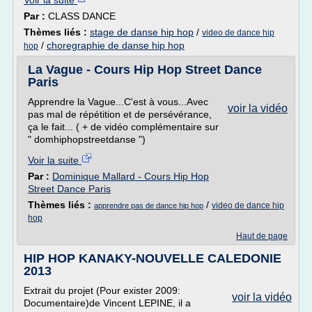
Voir la suite
Par :
CLASS DANCE
Thèmes liés :
stage de danse hip hop
/
video de dance hip
/
choregraphie de danse hip hop
hop
La Vague - Cours Hip Hop Street Dance
Paris
Apprendre la Vague...C'est à vous...Avec
voir la vidéo
pas mal de répétition et de persévérance,
ça le fait... ( + de vidéo complémentaire sur
" domhiphopstreetdanse ")
Voir la suite
Par :
Dominique Mallard - Cours Hip Hop
Street Dance Paris
Thèmes liés :
/
video de dance hip
apprendre pas de dance hip hop
hop
Haut de page
HIP HOP KANAKY-NOUVELLE CALEDONIE
2013
Extrait du projet (Pour exister 2009:
voir la vidéo
Documentaire)de Vincent LEPINE, il a