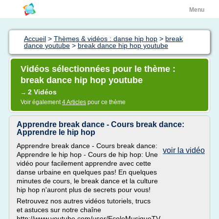
Menu
Accueil
>
Thèmes & vidéos : danse hip hop
>
break
dance youtube
>
break dance hip hop youtube
Vidéos sélectionnées pour le thème :
break dance hip hop youtube
2 Vidéos
→
Voir également
4 Articles
pour ce thème
Apprendre break dance - Cours break dance:
Apprendre le hip hop
Apprendre break dance - Cours break dance:
voir la vidéo
Apprendre le hip hop - Cours de hip hop: Une
vidéo pour facilement apprendre avec cette
danse urbaine en quelques pas! En quelques
minutes de cours, le break dance et la culture
hip hop n'auront plus de secrets pour vous!
Retrouvez nos autres vidéos tutoriels, trucs
et astuces sur notre chaîne
http://www.youtube.com/user/EcoleMusiqueTV