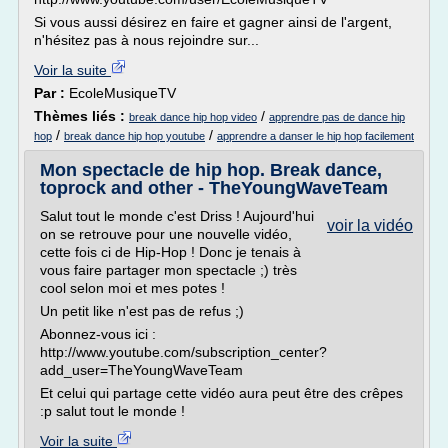
Si vous aussi désirez en faire et gagner ainsi de l'argent,
n'hésitez pas à nous rejoindre sur...
Voir la suite
Par :
EcoleMusiqueTV
Thèmes liés :
/
break dance hip hop video
apprendre pas de dance hip
/
/
hop
break dance hip hop youtube
apprendre a danser le hip hop facilement
Mon spectacle de hip hop. Break dance,
toprock and other - TheYoungWaveTeam
Salut tout le monde c'est Driss ! Aujourd'hui
voir la vidéo
on se retrouve pour une nouvelle vidéo,
cette fois ci de Hip-Hop ! Donc je tenais à
vous faire partager mon spectacle ;) très
cool selon moi et mes potes !
Un petit like n'est pas de refus ;)
Abonnez-vous ici :
http://www.youtube.com/subscription_center?
add_user=TheYoungWaveTeam
Et celui qui partage cette vidéo aura peut être des crêpes
:p salut tout le monde !
Voir la suite