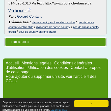
514-523-1010 Visitez : http://www.cours-de-danse.ca
Voir la suite
Par :
Gerard Contant
Thèmes liés :
/
danse country en ligne electric slide
pas de danse
/
/
country electric slide
dvd cours de danse country
pas de danse country
/
gratuit
cour de country en ligne gratuit
1 Ressources
Accueil
|
Mentions légales
|
Conditions générales
d'utilisation
|
Utilisation des cookies
|
Contact à propos
de cette page
Pour ajouter ou supprimer un site, voir l'article 4 des
CGUs
En poursuivant votre navigation sur ce site, vous acceptez
X
l'utilisation de cookies pour vous proposer des contenus et
services adaptés à vos centres d'intérêts.
En savoir plus