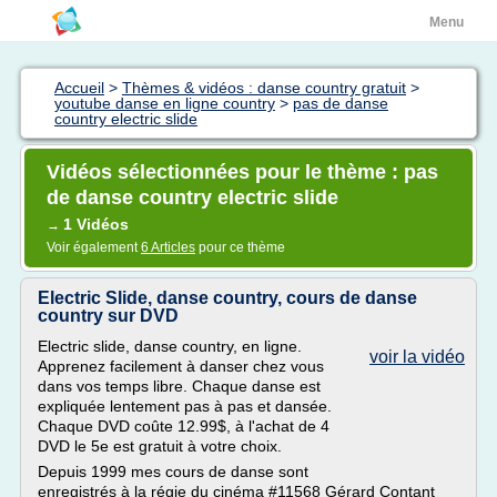
Menu
Accueil
>
Thèmes & vidéos : danse country gratuit
>
youtube danse en ligne country
>
pas de danse
country electric slide
Vidéos sélectionnées pour le thème : pas
de danse country electric slide
1 Vidéos
→
Voir également
6 Articles
pour ce thème
Electric Slide, danse country, cours de danse
country sur DVD
Electric slide, danse country, en ligne.
voir la vidéo
Apprenez facilement à danser chez vous
dans vos temps libre. Chaque danse est
expliquée lentement pas à pas et dansée.
Chaque DVD coûte 12.99$, à l'achat de 4
DVD le 5e est gratuit à votre choix.
Depuis 1999 mes cours de danse sont
enregistrés à la régie du cinéma #11568 Gérard Contant