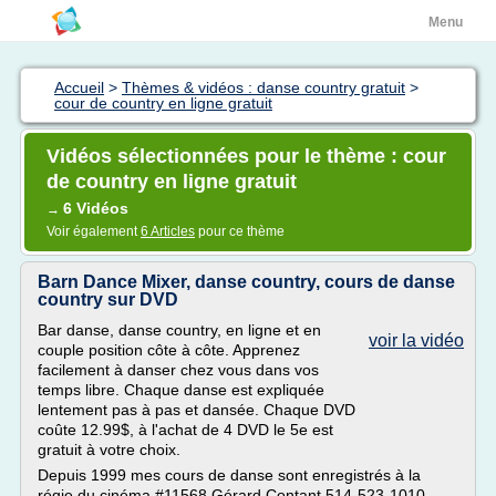
Menu
Accueil
>
Thèmes & vidéos : danse country gratuit
>
cour de country en ligne gratuit
Vidéos sélectionnées pour le thème : cour
de country en ligne gratuit
6 Vidéos
→
Voir également
6 Articles
pour ce thème
Barn Dance Mixer, danse country, cours de danse
country sur DVD
Bar danse, danse country, en ligne et en
voir la vidéo
couple position côte à côte. Apprenez
facilement à danser chez vous dans vos
temps libre. Chaque danse est expliquée
lentement pas à pas et dansée. Chaque DVD
coûte 12.99$, à l'achat de 4 DVD le 5e est
gratuit à votre choix.
Depuis 1999 mes cours de danse sont enregistrés à la
régie du cinéma #11568 Gérard Contant 514-523-1010