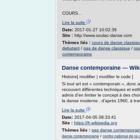
COURS...
Lire la suite
Date:
2017-01-27 10:02:39
Site :
http://www.soulac-danse.com
Thèmes liés :
cours de danse classiqu
debutant
/
pas de danse classique
/
pas
contemporaine
Danse contemporaine — Wik
Histoire[ modifier | modifier le code ]
Si tout art est « contemporain », donc a
recouvert différentes techniques et est
admis d'en limiter le concept à des ch
la danse moderne , d'après 1960, à tra
Lire la suite
Date:
2017-04-05 08:33:41
Site :
https://fr.wikipedia.org
Thèmes liés :
pas danse contemporai
/
danse contemporaine
centre national de la