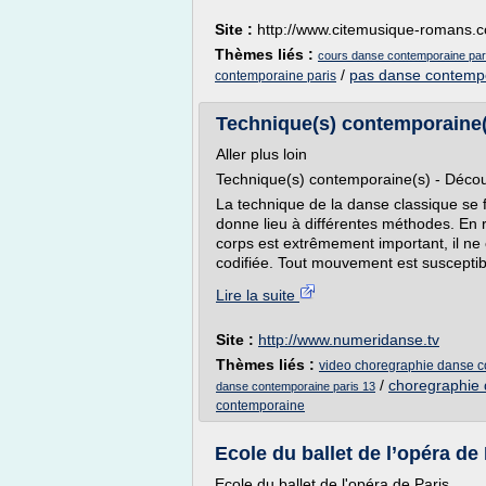
Site :
http://www.citemusique-romans.
Thèmes liés :
cours danse contemporaine par
/
pas danse contemp
contemporaine paris
Technique(s) contemporaine(
Aller plus loin
Technique(s) contemporaine(s) - Décou
La technique de la danse classique se 
donne lieu à différentes méthodes. En 
corps est extrêmement important, il ne
codifiée. Tout mouvement est susceptib
Lire la suite
Site :
http://www.numeridanse.tv
Thèmes liés :
video choregraphie danse 
/
choregraphie
danse contemporaine paris 13
contemporaine
Ecole du ballet de l’opéra de 
Ecole du ballet de l'opéra de Paris