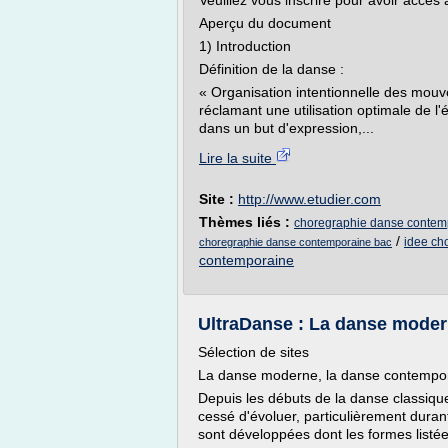
Veuillez vous inscrire pour avoir accès
Aperçu du document
1) Introduction
Définition de la danse :
« Organisation intentionnelle des mouv
réclamant une utilisation optimale de l
dans un but d'expression,...
Lire la suite
Site :
http://www.etudier.com
Thèmes liés :
choregraphie danse contemp
/
idee ch
choregraphie danse contemporaine bac
contemporaine
UltraDanse : La danse modern
Sélection de sites
La danse moderne, la danse contempor
Depuis les débuts de la danse classiqu
cessé d'évoluer, particulièrement duran
sont développées dont les formes listée