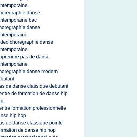
ontemporaine
horegraphie danse
ntemporaine bac
horegraphie danse
ontemporaine
ideo choregraphie danse
ontemporaine
pprendre pas de danse
ontemporaine
horegraphie danse modern
butant
as de danse classique debutant
entre de formation de danse hip
op
entre formation professionnelle
nse hip hop
as de danse classique pointe
ormation de danse hip hop