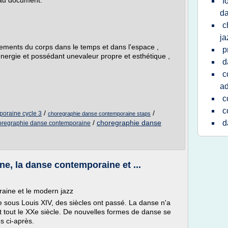
 au document.
f
da
c
ja
ements du corps dans le temps et dans l'espace ,
p
'énergie et possédant unevaleur propre et esthétique ,
d
c
ad
c
c
/
/
oraine cycle 3
choregraphie danse contemporaine staps
/
choregraphie danse
d
oregraphie danse contemporaine
e, la danse contemporaine et ...
aine et le modern jazz
e sous Louis XIV, des siècles ont passé. La danse n'a
t tout le XXe siècle. De nouvelles formes de danse se
s ci-après.