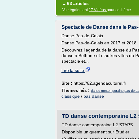
63 articles
→
Voir également
17 Vidéos
pour ce thème
Spectacle de Danse dans le Pas-
Danse Pas-de-Calais
Danse Pas-de-Calais en 2017 et 2018
Découvrez l'agenda de la danse du Pas-
danse à Bethune et d'autres villes du 
spectacle et...
Lire la suite
Site :
https://62.agendaculturel.fr
Thèmes liés :
danse contemporaine pas de ca
classique
/
pas danse
TD danse contemporaine L2 
TD danse contemporaine L2 STAPS
Disponible uniquement sur Etudier