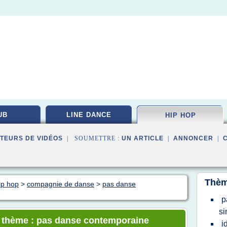
UB
LINE DANCE
HIP HOP
TEURS DE VIDÉOS
| SOUMETTRE :
UN ARTICLE
|
ANNONCER
|
Thèm
ip hop
>
compagnie de danse
>
pas danse
p
si
le thème : pas danse contemporaine
i