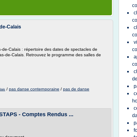
c
c
co
de-Calais
c
c
v
de-Calais : répertoire des dates de spectacles de
c
Pas-de-Calais. Retrouvez le programme des salles de
a
c
c
de
p
/
pas danse contemporaine
/
pas de danse
lais
c
h
c
STAPS - Comptes Rendus ...
da
p
f