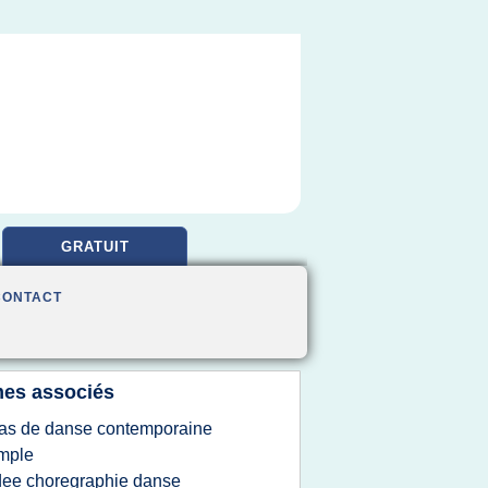
GRATUIT
CONTACT
es associés
as de danse contemporaine
mple
dee choregraphie danse