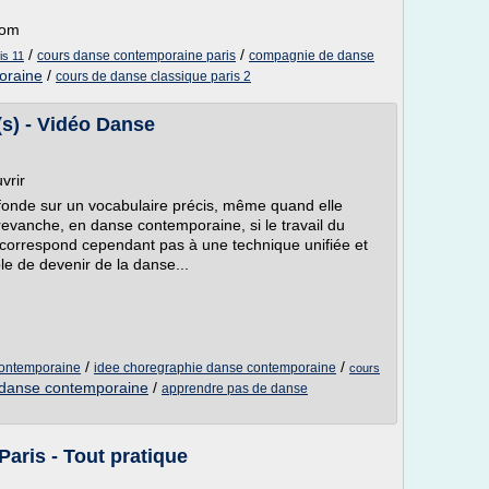
com
/
/
cours danse contemporaine paris
compagnie de danse
is 11
oraine
/
cours de danse classique paris 2
s) - Vidéo Danse
vrir
fonde sur un vocabulaire précis, même quand elle
revanche, en danse contemporaine, si le travail du
 correspond cependant pas à une technique unifiée et
le de devenir de la danse...
/
/
contemporaine
idee choregraphie danse contemporaine
cours
 danse contemporaine
/
apprendre pas de danse
Paris - Tout pratique