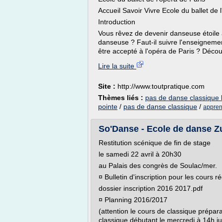
Accueil Savoir Vivre Ecole du ballet de 
Introduction
Vous rêvez de devenir danseuse étoile
danseuse ? Faut-il suivre l'enseignement
être accepté à l'opéra de Paris ? Décou
Lire la suite
Site :
http://www.toutpratique.com
Thèmes liés :
pas de danse classique
pointe
/
pas de danse classique
/
appren
So'Danse - Ecole de danse Zu
Restitution scénique de fin de stage
le samedi 22 avril à 20h30
au Palais des congrès de Soulac/mer.
¤ Bulletin d'inscription pour les cours r
dossier inscription 2016 2017.pdf
¤ Planning 2016/2017
(attention le cours de classique prépar
classique débutant le mercredi à 14h j