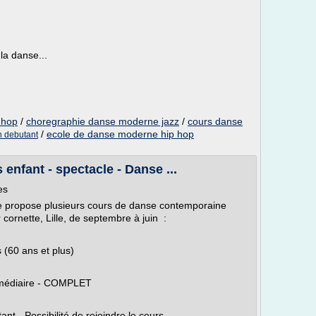
la danse...
 hop
/
choregraphie danse moderne jazz
/
cours danse
/
ecole de danse moderne hip hop
 debutant
enfant - spectacle - Danse ...
es
le propose plusieurs cours de danse contemporaine
 cornette, Lille, de septembre à juin :
 (60 ans et plus)
rmédiaire - COMPLET
t - Possibilité de rejoindre le cours