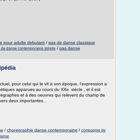
e pour adulte debutant
/
pas de danse classique
/
pas danse
 de danse contemporaine simple
ipédia
ctuel, pour celui qui le vit à son époque, l'expression a
hétiques apparues au cours du XXe siècle , et il est
orégraphes et à des oeuvres qui relèvent du champ de
vers deux importantes...
ne
/
choregraphie danse contemporaine
/
compagnie de
 danse