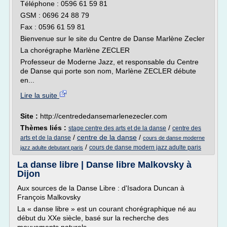
Téléphone : 0596 61 59 81
GSM : 0696 24 88 79
Fax : 0596 61 59 81
Bienvenue sur le site du Centre de Danse Marlène Zecler
La chorégraphe Marlène ZECLER
Professeur de Moderne Jazz, et responsable du Centre
de Danse qui porte son nom, Marlène ZECLER débute
en...
Lire la suite
Site :
http://centrededansemarlenezecler.com
Thèmes liés :
/
stage centre des arts et de la danse
centre des
/
centre de la danse
/
arts et de la danse
cours de danse moderne
/
cours de danse modern jazz adulte paris
jazz adulte debutant paris
La danse libre | Danse libre Malkovsky à
Dijon
Aux sources de la Danse Libre : d'Isadora Duncan à
François Malkovsky
La « danse libre » est un courant chorégraphique né au
début du XXe siècle, basé sur la recherche des