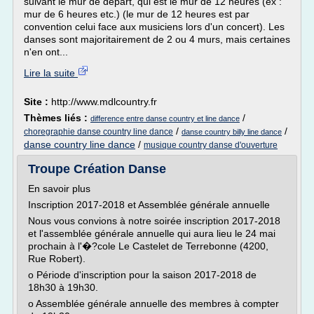
suivant le mur de départ, qui est le mur de 12 heures (ex :
mur de 6 heures etc.) (le mur de 12 heures est par
convention celui face aux musiciens lors d'un concert). Les
danses sont majoritairement de 2 ou 4 murs, mais certaines
n'en ont...
Lire la suite
Site :
http://www.mdlcountry.fr
Thèmes liés :
/
difference entre danse country et line dance
/
/
choregraphie danse country line dance
danse country billy line dance
danse country line dance
/
musique country danse d'ouverture
Troupe Création Danse
En savoir plus
Inscription 2017-2018 et Assemblée générale annuelle
Nous vous convions à notre soirée inscription 2017-2018
et l'assemblée générale annuelle qui aura lieu le 24 mai
prochain à l'�?cole Le Castelet de Terrebonne (4200,
Rue Robert).
o Période d'inscription pour la saison 2017-2018 de
18h30 à 19h30.
o Assemblée générale annuelle des membres à compter