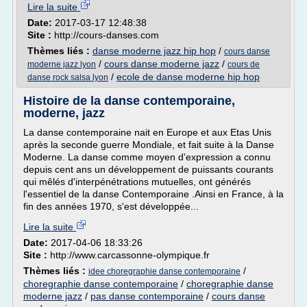
Lire la suite
Date:
2017-03-17 12:48:38
Site :
http://cours-danses.com
Thèmes liés :
danse moderne jazz hip hop
/
cours danse
/
cours danse moderne jazz
/
moderne jazz lyon
cours de
/
ecole de danse moderne hip hop
danse rock salsa lyon
Histoire de la danse contemporaine,
moderne, jazz
La danse contemporaine nait en Europe et aux Etas Unis
après la seconde guerre Mondiale, et fait suite à la Danse
Moderne. La danse comme moyen d'expression a connu
depuis cent ans un développement de puissants courants
qui mêlés d'interpénétrations mutuelles, ont générés
l'essentiel de la danse Contemporaine .Ainsi en France, à la
fin des années 1970, s'est développée...
Lire la suite
Date:
2017-04-06 18:33:26
Site :
http://www.carcassonne-olympique.fr
Thèmes liés :
/
idee choregraphie danse contemporaine
choregraphie danse contemporaine
/
choregraphie danse
moderne jazz
/
pas danse contemporaine
/
cours danse