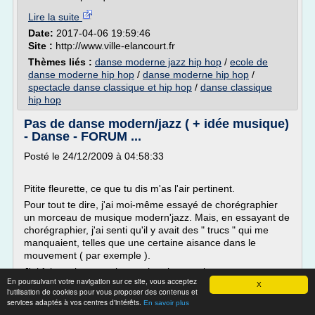
Lire la suite
Date:
2017-04-06 19:59:46
Site :
http://www.ville-elancourt.fr
Thèmes liés :
danse moderne jazz hip hop
/
ecole de
danse moderne hip hop
/
danse moderne hip hop
/
spectacle danse classique et hip hop
/
danse classique
hip hop
Pas de danse modern/jazz ( + idée musique)
- Danse - FORUM ...
Posté le 24/12/2009 à 04:58:33
Pitite fleurette, ce que tu dis m'as l'air pertinent.
Pour tout te dire, j'ai moi-même essayé de chorégraphier
un morceau de musique modern'jazz. Mais, en essayant de
chorégraphier, j'ai senti qu'il y avait des " trucs " qui me
manquaient, telles que une certaine aisance dans le
mouvement ( par exemple ).
J'ai fait quelques petites recherches sur le...
En poursuivant votre navigation sur ce site, vous acceptez
X
l'utilisation de cookies pour vous proposer des contenus et
Lire la suite
services adaptés à vos centres d'intérêts.
En savoir plus
Date:
2012-01-27 16:37:00