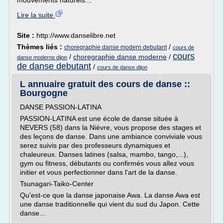
mouvements naturels...
Lire la suite
Site :
http://www.danselibre.net
Thèmes liés :
/
choregraphie danse modern debutant
cours de
cours
/
choregraphie danse moderne
/
danse moderne dijon
de danse debutant
/
cours de danse dijon
L annuaire gratuit des cours de danse ::
Bourgogne
DANSE PASSION-LATINA
PASSION-LATINA est une école de danse située à
NEVERS (58) dans la Nièvre, vous propose des stages et
des leçons de danse. Dans une ambiance conviviale vous
serez suivis par des professeurs dynamiques et
chaleureux. Danses latines (salsa, mambo, tango,...),
gym ou fitness, débutants ou confirmés vous allez vous
initier et vous perfectionner dans l'art de la danse.
Tsunagari-Taiko-Center
Qu'est-ce que la danse japonaise Awa. La danse Awa est
une danse traditionnelle qui vient du sud du Japon. Cette
danse...