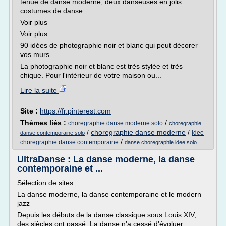
tenue de danse moderne, deux danseuses en jolis
costumes de danse
Voir plus
Voir plus
90 idées de photographie noir et blanc qui peut décorer
vos murs
La photographie noir et blanc est très stylée et très
chique. Pour l'intérieur de votre maison ou...
Lire la suite
Site :
https://fr.pinterest.com
Thèmes liés :
/
choregraphie danse moderne solo
choregraphie
/
choregraphie danse moderne
/
idee
danse contemporaine solo
/
choregraphie danse contemporaine
danse choregraphie idee solo
UltraDanse : La danse moderne, la danse
contemporaine et ...
Sélection de sites
La danse moderne, la danse contemporaine et le modern
jazz
Depuis les débuts de la danse classique sous Louis XIV,
des siècles ont passé. La danse n'a cessé d'évoluer,