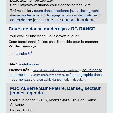
Date:
2017-04-06 18:41:54
Site :
http://www.studioa-cours-danse-bordeaux.fr
Thèmes liés :
cours danse moderne jazz
/
choregraphie
danse moderne jazz
/
/
choregraphie danse modern debutant
cours de danse debutant
cours danse jazz
/
Cours de danse modern'jazz DG DANSE
Pour évaluer une vidéo, vous devez la louer.
Cette fonctionnalité n'est pas disponible pour le moment.
Veuillez réessayer...
Lire la suite
Site :
youtube.com
Thèmes liés :
/
cours danse
cours danse moderne jazz strasbourg
moderne jazz
/
/
choregraphie danse
cours danse jazz strasbourg
moderne jazz
/
choregraphie danse modern debutant
MJC Auxerre Saint-Pierre, Danse,, secteur
jeunes, agenda ...
Eveil à la danse, G.R.S, Modern'Jazz, Hip-Hop, Danse
Africaine
Danse Hip Hop