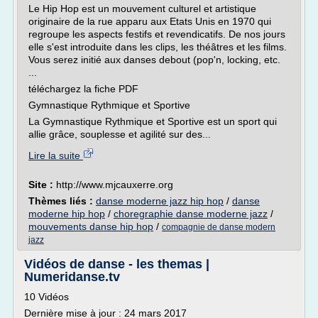
Le Hip Hop est un mouvement culturel et artistique
originaire de la rue apparu aux Etats Unis en 1970 qui
regroupe les aspects festifs et revendicatifs. De nos jours
elle s'est introduite dans les clips, les théâtres et les films.
Vous serez initié aux danses debout (pop'n, locking, etc.
...
téléchargez la fiche PDF
Gymnastique Rythmique et Sportive
La Gymnastique Rythmique et Sportive est un sport qui
allie grâce, souplesse et agilité sur des...
Lire la suite
Site :
http://www.mjcauxerre.org
Thèmes liés :
danse moderne jazz hip hop
/
danse
moderne hip hop
/
choregraphie danse moderne jazz
/
mouvements danse hip hop
/
compagnie de danse modern
jazz
Vidéos de danse - les themas |
Numeridanse.tv
10 Vidéos
Dernière mise à jour : 24 mars 2017