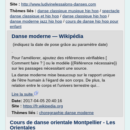
Site :
http://www.ludivinelessalons-danses.com
Thèmes liés :
danse classique musique hip hop
/
spectacle
danse classique et hip hop
/
danse classique hip hop
/
danse moderne jazz hip hop
/
cours de danse hip hop pour
enfant
Danse moderne — Wikipédia
(indiquez la date de pose grâce au paramètre date)
.
Pour l'améliorer, ajoutez des références vérifiables [
Comment faire ? ] ou le modèle {{Référence nécessaire}}
sur les passages nécessitant une source.
La danse moderne mise beaucoup sur le rapport unique
de l'être humain à l'égard de son corps. De plus, la
relation entre le corps et l'univers terrestre qui...
Lire la suite
Date:
2017-04-05 20:40:16
Site :
https://fr.wikipedia.org
Thèmes liés :
choregraphie danse moderne
Cours de danse orientale Montpellier - Les
Orientales