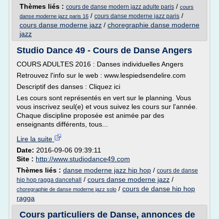
Thèmes liés :
/
cours de danse modern jazz adulte paris
cours
/
/
cours danse moderne jazz paris
danse moderne jazz paris 16
cours danse moderne jazz
/
choregraphie danse moderne
jazz
Studio Dance 49 - Cours de Danse Angers
COURS ADULTES 2016 : Danses individuelles Angers
Retrouvez l'info sur le web : www.lespiedsendelire.com
Descriptif des danses : Cliquez ici
Les cours sont représentés en vert sur le planning. Vous
vous inscrivez seul(e) et vous suivez les cours sur l'année.
Chaque discipline proposée est animée par des
enseignants différents, tous...
Lire la suite
Date:
2016-09-06 09:39:11
Site :
http://www.studiodance49.com
Thèmes liés :
danse moderne jazz hip hop
/
cours de danse
/
cours danse moderne jazz
/
hip hop ragga dancehall
/
cours de danse hip hop
choregraphie de danse moderne jazz solo
ragga
Cours particuliers de Danse, annonces de