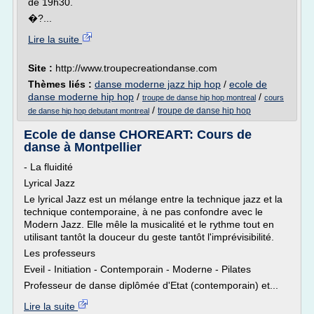
de 19h30.
�?...
Lire la suite
Site :
http://www.troupecreationdanse.com
Thèmes liés :
danse moderne jazz hip hop
/
ecole de
danse moderne hip hop
/
/
troupe de danse hip hop montreal
cours
/
troupe de danse hip hop
de danse hip hop debutant montreal
Ecole de danse CHOREART: Cours de
danse à Montpellier
- La fluidité
Lyrical Jazz
Le lyrical Jazz est un mélange entre la technique jazz et la
technique contemporaine, à ne pas confondre avec le
Modern Jazz. Elle mêle la musicalité et le rythme tout en
utilisant tantôt la douceur du geste tantôt l'imprévisibilité.
Les professeurs
Eveil - Initiation - Contemporain - Moderne - Pilates
Professeur de danse diplômée d'Etat (contemporain) et...
Lire la suite