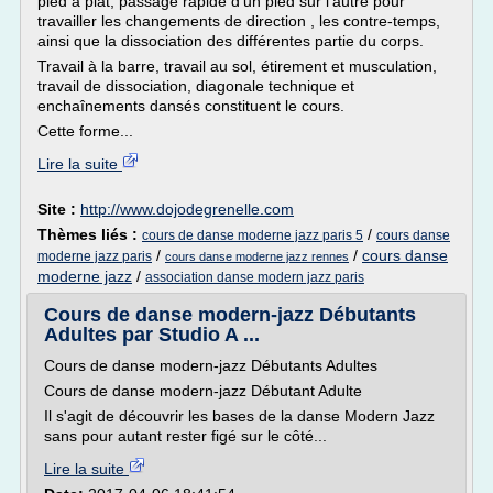
pied à plat, passage rapide d'un pied sur l'autre pour
travailler les changements de direction , les contre-temps,
ainsi que la dissociation des différentes partie du corps.
Travail à la barre, travail au sol, étirement et musculation,
travail de dissociation, diagonale technique et
enchaînements dansés constituent le cours.
Cette forme...
Lire la suite
Site :
http://www.dojodegrenelle.com
Thèmes liés :
/
cours de danse moderne jazz paris 5
cours danse
/
/
cours danse
moderne jazz paris
cours danse moderne jazz rennes
moderne jazz
/
association danse modern jazz paris
Cours de danse modern-jazz Débutants
Adultes par Studio A ...
Cours de danse modern-jazz Débutants Adultes
Cours de danse modern-jazz Débutant Adulte
Il s'agit de découvrir les bases de la danse Modern Jazz
sans pour autant rester figé sur le côté...
Lire la suite