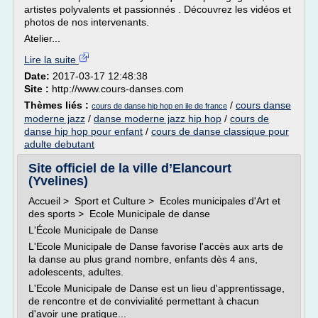
artistes polyvalents et passionnés . Découvrez les vidéos et
photos de nos intervenants.
Atelier...
Lire la suite
Date:
2017-03-17 12:48:38
Site :
http://www.cours-danses.com
Thèmes liés :
/
cours danse
cours de danse hip hop en ile de france
moderne jazz
/
danse moderne jazz hip hop
/
cours de
danse hip hop pour enfant
/
cours de danse classique pour
adulte debutant
Site officiel de la ville d’Elancourt
(Yvelines)
Accueil > Sport et Culture > Ecoles municipales d'Art et
des sports > Ecole Municipale de danse
L'École Municipale de Danse
L'Ecole Municipale de Danse favorise l'accès aux arts de
la danse au plus grand nombre, enfants dès 4 ans,
adolescents, adultes.
L'Ecole Municipale de Danse est un lieu d'apprentissage,
de rencontre et de convivialité permettant à chacun
d'avoir une pratique...