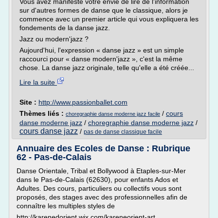
Vous avez manifesté votre envie de lire de l'information
sur d'autres formes de danse que le classique, alors je
commence avec un premier article qui vous expliquera les
fondements de la danse jazz.
Jazz ou modern'jazz ?
Aujourd'hui, l'expression « danse jazz » est un simple
raccourci pour « danse modern'jazz », c'est la même
chose. La danse jazz originale, telle qu'elle a été créée...
Lire la suite
Site :
http://www.passionballet.com
Thèmes liés :
/
cours
choregraphie danse moderne jazz facile
danse moderne jazz
/
choregraphie danse moderne jazz
/
cours danse jazz
/
pas de danse classique facile
Annuaire des Ecoles de Danse : Rubrique
62 - Pas-de-Calais
Danse Orientale, Tribal et Bollywood à Etaples-sur-Mer
dans le Pas-de-Calais (62630), pour enfants Ados et
Adultes. Des cours, particuliers ou collectifs vous sont
proposés, des stages avec des professionnelles afin de
connaître les multiples styles de
http://karenedorient.wix.com/kareneorient-art