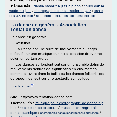
Site :
http://www.personal-sport-trainer.com
Thèmes liés :
danse moderne jazz hip hop
/
cours danse
moderne jazz
/
choregraphie danse moderne jazz
/
danse
/
funk jazz hip hop
apprendre quelque pas de danse hip hop
La danse en général - Association
Tentation danse
La danse en générale
I / Définition
La Danse est une suite de mouvements du corps
exécuté sur une musique ou une succession de rythme,
selon un certain ordre.
Les danses se fondent soit sur un ensemble défini de
mouvements dénués de signification en eux-mêmes,
comme souvent dans le ballet ou les danses folkloriques
européennes, soit sur une gestuelle symbolique,...
Lire la suite
Site :
http://www.tentation-danse.com
Thèmes liés :
musique pour choregraphie de danse hip
hop
/
/
musique choregraphie
musique danse folklorique
danse classique
/
/
choregraphie danse moderne facile apprendre