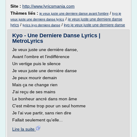
Site :
http://www.lyricsmania.com
Thèmes liés :
/
je veux juste une derniere danse avant l'ombre
kyo je
/
je veux juste une derniere danse
veux juste une derniere danse lyrics
/
/
lyrics
kyo je veux juste une derniere danse
lyrics kyo derniere danse
Kyo - Une Derniere Danse Lyrics |
MetroLyrics
Je veux juste une dernière danse,
Avant l'ombre et l'indifférence
Un vertige puis le silence
Je veux juste une dernière danse
Je peux mourir demain
Mais ça ne change rien
J'ai reçu de ses mains
Le bonheur ancré dans mon âme
C'est même trop pour un seul homme
Je l'ai vue partir, sans rien dire
Fallait seulement qu'elle...
Lire la suite