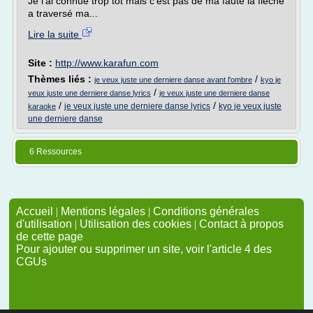
Je l'ai connue trop tôt mais c'est pas de ma faute la flèche
a traversé ma...
Lire la suite
Site :
http://www.karafun.com
Thèmes liés :
/
je veux juste une derniere danse avant l'ombre
kyo je
/
veux juste une derniere danse lyrics
je veux juste une derniere danse
/
/
je veux juste une derniere danse lyrics
kyo je veux juste
karaoke
une derniere danse
6 Ressources
Accueil
|
Mentions légales
|
Conditions générales
d'utilisation
|
Utilisation des cookies
|
Contact à propos
de cette page
Pour ajouter ou supprimer un site, voir l'article 4 des
CGUs