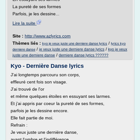
La pureté de ses formes
Parfois, je les dessine...
Lire la suite
Site :
http://www.azlyrics.com
Thèmes liés :
/
kyo je veux juste une derniere danse lyrics
lyrics kyo
/
/
je veux juste une derniere danse lyrics
kyo je veux
derniere danse
/
juste une derniere danse
derniere danse lyrics ??????
Kyo - Dernière Danse lyrics
J'ai longtemps parcouru son corps,
effleuré cent fois son visage.
J'ai trouvé de l'or
et même quelques étoiles en essuyant ses larmes.
Et j'ai appris par coeur la pureté de ses formes,
parfois je les dessine encore.
Elle fait partie de moi.
Refrain :
Je veux juste une dernière danse,
avant l'ombre et l'indifférence.