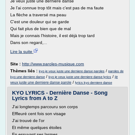
Je veux juste une dernière danse
Je l'ai connue trop tôt mais c'est pas de ma faute
La flèche a traversé ma peau
C'est une douleur qui se garde
Qui fait plus de bien que de mal
Mais je connais l'histoire, il est déjà trop tard
Dans son regard,...
Lire la suite
Site :
http://www.paroles-musique.com
Thèmes liés :
/
kyo je veux juste une derniere danse paroles
paroles de
/
/
je
kyo une derniere danse
kyo je veux juste une derniere danse lyrics
/
veux juste une derniere danse parole
lyrics kyo derniere danse
KYO LYRICS - Dernière Danse - Song
Lyrics from A to Z
J'ai longtemps parcouru son corps
Effleuré cent fois son visage
J'ai trouvé de l'or
Et même quelques étoiles
En essuyant ses larmes