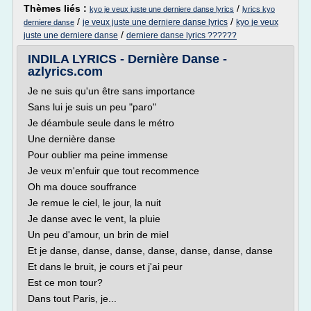
Thèmes liés :
/
kyo je veux juste une derniere danse lyrics
lyrics kyo
/
/
je veux juste une derniere danse lyrics
kyo je veux
derniere danse
/
juste une derniere danse
derniere danse lyrics ??????
INDILA LYRICS - Dernière Danse -
azlyrics.com
Je ne suis qu'un être sans importance
Sans lui je suis un peu "paro"
Je déambule seule dans le métro
Une dernière danse
Pour oublier ma peine immense
Je veux m'enfuir que tout recommence
Oh ma douce souffrance
Je remue le ciel, le jour, la nuit
Je danse avec le vent, la pluie
Un peu d'amour, un brin de miel
Et je danse, danse, danse, danse, danse, danse, danse
Et dans le bruit, je cours et j'ai peur
Est ce mon tour?
Dans tout Paris, je...