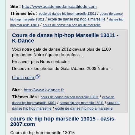
Site :
http://www.academiedanseattitude.com
Thèmes liés :
/
ecole de danse hip hop marseille 13011
cours de danse
/
/
ecole de danse hip hop a marseille
hip hop marseille 13011
danse hip
/
hop marseille 13011
cours de danse hip hop adulte marseille
Cours de danse hip-hop Marseille 13011 -
K-Dance
Voici notre gala de danse 2012 devant plus de 1100
personnes Notre équipe de profess...
En savoir plus Nous contacter
Decouvrez les photos du Gala k'dance 2009 Notre...
Lire la suite
Site :
http://www.k-dance.fr
Thèmes liés :
/
cours de danse hip hop marseille 13011
ecole de
/
/
cour de
danse hip hop marseille 13011
danse hip hop marseille 13011
/
danse hip hop marseille
ecole de danse hip hop a marseille
cours de hip hop marseille 13015 - oasis-
2007.com
Cours de hip hop marseille 13015