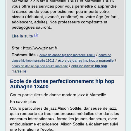
Marseille ? Zin'art à Marseille 13011 et Marseille 13016
vous offre ses services pour vous permettre d'apprendre
la danse ou de vous perfectionner peu importe votre
niveau (débutant, avancé, confirmé) ou votre âge (enfant,
adolescent, adulte). Nos professeurs compétents et
pédagogues sauront...
Lire la suite
Site :
http://www.zinart.fr
Thèmes liés :
/
ecole de danse hip hop marseille 13011
cours de
/
/
ecole de danse hip hop a marseille
danse hip hop marseille 13011
/
cour de danse hip hop
cours de danse hip hop adulte marseille
marseille
Ecole de danse perfectionnement hip hop
Aubagne 13400
Cours particuliers de danse modern jazz à Marseille
En savoir plus
Cours particuliers de jazz Alison Sottile, danseuse de jazz,
qui a remporté de très nombreuses médailles d'or dans les
concours internationaux, forme les jeunes danseurs, avec
enthousiasme et exigence. Alison Sottile a également suivi
une formation à l'école...