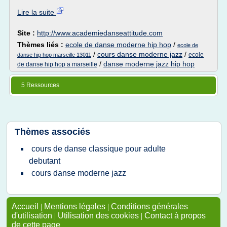
Lire la suite
Site :
http://www.academiedanseattitude.com
Thèmes liés :
ecole de danse moderne hip hop
/
ecole de
/
cours danse moderne jazz
/
ecole
danse hip hop marseille 13011
/
danse moderne jazz hip hop
de danse hip hop a marseille
5 Ressources
Thèmes associés
cours de danse classique pour adulte
debutant
cours danse moderne jazz
Accueil
|
Mentions légales
|
Conditions générales
d'utilisation
|
Utilisation des cookies
|
Contact à propos
de cette page