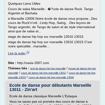
Quelques Liens Utiles
Cours de salsa Marseille - �?cole de danse Rock, Tango
Argentin et Bachata
à Marseille 13006 Notre école de danse vous propose...Des
cours de Rock'n'roll...Lindy Hop, Swing... Des leçons de
Tango argentin, de Tango de salon et de style international
ainsi que de valse et...
stage de danse hip hop sur marseille 13016 13015
stage de danse hip hop sur marseille 13016 13015 C'est
notre spécialité...marseille...
Lire la suite
Site :
http://oasis-2007.com
Thèmes liés :
/
prof de danse hip hop marseille
troupe de danse hip hop
/
/
marseille
cours de danse hip hop marseille 13011
cours de danse hip hop
/
marseille 13015
cours de danse hip hop marseille 13006
Ecole de danse pour débutants Marseille
13011 - Zin'art
Ecole de danse classique Marseille L'Estaque
Vous ne savez pas où prendre des cours de danse à