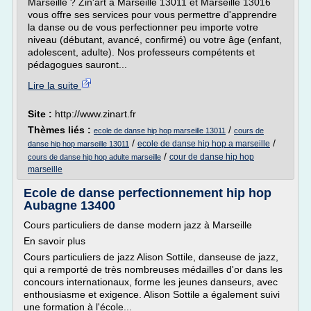
Marseille ? Zin'art à Marseille 13011 et Marseille 13016
vous offre ses services pour vous permettre d'apprendre
la danse ou de vous perfectionner peu importe votre
niveau (débutant, avancé, confirmé) ou votre âge (enfant,
adolescent, adulte). Nos professeurs compétents et
pédagogues sauront...
Lire la suite
Site :
http://www.zinart.fr
Thèmes liés :
/
ecole de danse hip hop marseille 13011
cours de
/
/
ecole de danse hip hop a marseille
danse hip hop marseille 13011
/
cour de danse hip hop
cours de danse hip hop adulte marseille
marseille
Ecole de danse perfectionnement hip hop
Aubagne 13400
Cours particuliers de danse modern jazz à Marseille
En savoir plus
Cours particuliers de jazz Alison Sottile, danseuse de jazz,
qui a remporté de très nombreuses médailles d'or dans les
concours internationaux, forme les jeunes danseurs, avec
enthousiasme et exigence. Alison Sottile a également suivi
une formation à l'école...