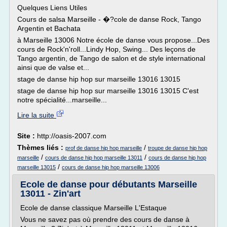
Quelques Liens Utiles
Cours de salsa Marseille - �?cole de danse Rock, Tango
Argentin et Bachata
à Marseille 13006 Notre école de danse vous propose...Des
cours de Rock'n'roll...Lindy Hop, Swing... Des leçons de
Tango argentin, de Tango de salon et de style international
ainsi que de valse et...
stage de danse hip hop sur marseille 13016 13015
stage de danse hip hop sur marseille 13016 13015 C'est
notre spécialité...marseille...
Lire la suite
Site :
http://oasis-2007.com
Thèmes liés :
/
prof de danse hip hop marseille
troupe de danse hip hop
/
/
marseille
cours de danse hip hop marseille 13011
cours de danse hip hop
/
marseille 13015
cours de danse hip hop marseille 13006
Ecole de danse pour débutants Marseille
13011 - Zin'art
Ecole de danse classique Marseille L'Estaque
Vous ne savez pas où prendre des cours de danse à