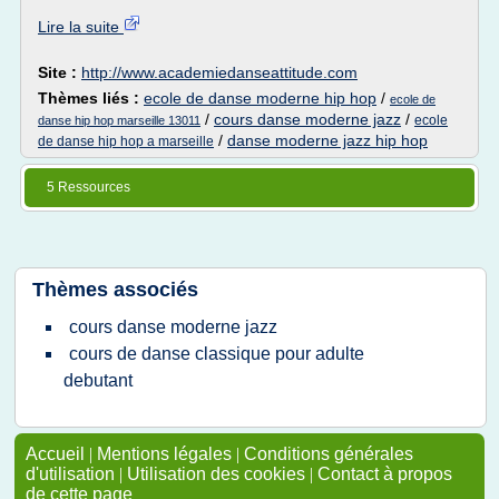
Lire la suite
Site :
http://www.academiedanseattitude.com
Thèmes liés :
ecole de danse moderne hip hop
/
ecole de
/
cours danse moderne jazz
/
ecole
danse hip hop marseille 13011
/
danse moderne jazz hip hop
de danse hip hop a marseille
5 Ressources
Thèmes associés
cours danse moderne jazz
cours de danse classique pour adulte
debutant
Accueil
|
Mentions légales
|
Conditions générales
d'utilisation
|
Utilisation des cookies
|
Contact à propos
de cette page