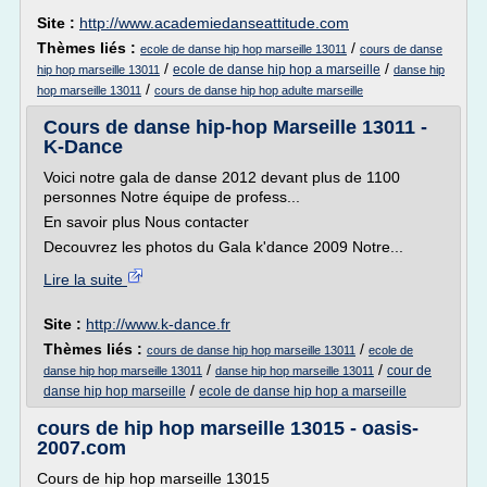
Site :
http://www.academiedanseattitude.com
Thèmes liés :
/
ecole de danse hip hop marseille 13011
cours de danse
/
/
ecole de danse hip hop a marseille
hip hop marseille 13011
danse hip
/
hop marseille 13011
cours de danse hip hop adulte marseille
Cours de danse hip-hop Marseille 13011 -
K-Dance
Voici notre gala de danse 2012 devant plus de 1100
personnes Notre équipe de profess...
En savoir plus Nous contacter
Decouvrez les photos du Gala k'dance 2009 Notre...
Lire la suite
Site :
http://www.k-dance.fr
Thèmes liés :
/
cours de danse hip hop marseille 13011
ecole de
/
/
cour de
danse hip hop marseille 13011
danse hip hop marseille 13011
/
danse hip hop marseille
ecole de danse hip hop a marseille
cours de hip hop marseille 13015 - oasis-
2007.com
Cours de hip hop marseille 13015