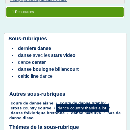
choregraphie country line dance youtube
1 Ressources
Sous-rubriques
derniere danse
danse
avec les
stars video
dance
center
danse boulogne billancourt
celtic line
dance
Autres sous-rubriques
cours
de
danse aisne
/
cours
de
danse granby
/
cross
country
course
/
dance country thanks
a
lot
/
danse folklorique bretonne
/
danse mazurka
/
pas de
danse disco
Thèmes de la sous-rubrique