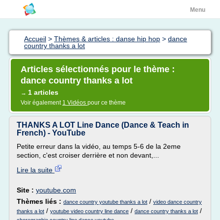
Menu
Accueil
>
Thèmes & articles : danse hip hop
>
dance
country thanks a lot
Articles sélectionnés pour le thème :
dance country thanks a lot
1 articles
→
Voir également
1 Vidéos
pour ce thème
THANKS A LOT Line Dance (Dance & Teach in
French) - YouTube
Petite erreur dans la vidéo, au temps 5-6 de la 2eme
section, c'est croiser derrière et non devant,...
Lire la suite
Site :
youtube.com
Thèmes liés :
/
dance country youtube thanks a lot
video dance country
/
/
/
thanks a lot
youtube video country line dance
dance country thanks a lot