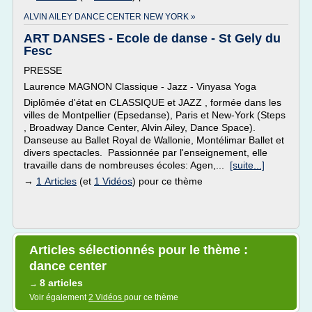
ALVIN AILEY DANCE CENTER NEW YORK »
ART DANSES - Ecole de danse - St Gely du
Fesc
PRESSE
Laurence MAGNON Classique - Jazz - Vinyasa Yoga
Diplômée d'état en CLASSIQUE et JAZZ , formée dans les
villes de Montpellier (Epsedanse), Paris et New-York (Steps
, Broadway Dance Center, Alvin Ailey, Dance Space).
Danseuse au Ballet Royal de Wallonie, Montélimar Ballet et
divers spectacles. Passionnée par l'enseignement, elle
travaille dans de nombreuses écoles: Agen,...
[suite...]
→
1 Articles
(et
1 Vidéos
) pour ce thème
Articles sélectionnés pour le thème :
dance center
8 articles
→
Voir également
2 Vidéos
pour ce thème