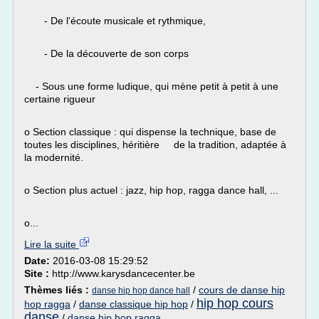
- De l'écoute musicale et rythmique,
- De la découverte de son corps
- Sous une forme ludique, qui mène petit à petit à une
certaine rigueur
o Section classique : qui dispense la technique, base de
toutes les disciplines, héritière de la tradition, adaptée à
la modernité.
o Section plus actuel : jazz, hip hop, ragga dance hall, ...
o...
Lire la suite
Date:
2016-03-08 15:29:52
Site :
http://www.karysdancecenter.be
Thèmes liés :
/
cours de danse hip
danse hip hop dance hall
hip hop cours
hop ragga
/
danse classique hip hop
/
danse
/
danse hip hop ragga