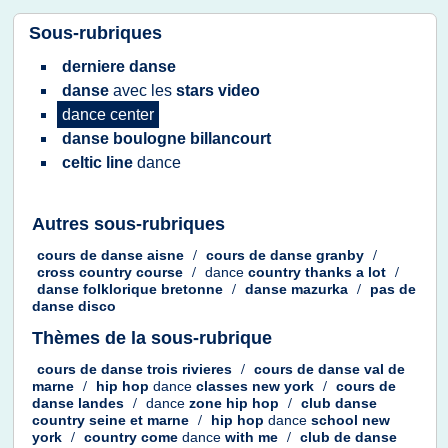
Sous-rubriques
derniere danse
danse
avec les
stars video
dance center
danse boulogne billancourt
celtic line
dance
Autres sous-rubriques
cours
de
danse aisne
/
cours
de
danse granby
/
cross country course
/
dance
country thanks
a
lot
/
danse folklorique bretonne
/
danse mazurka
/
pas de
danse disco
Thèmes de la sous-rubrique
cours
de
danse trois rivieres
/
cours
de
danse val
de
marne
/
hip hop
dance
classes new york
/
cours
de
danse landes
/
dance
zone hip hop
/
club danse
country seine
et
marne
/
hip hop
dance
school new
york
/
country come
dance
with
me
/
club
de
danse