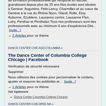
de formation professionnelle qui remporte un succès
grandissant depuis plus de 25 ans.Nos écoles sont situées
à Genève: Augustins, Petit-Lancy, Charmilles et au coeur de
Genève à la rue du Rhône.Nyon, Gland, Rolle, Etoy,
Aubonne, Ecublens, Lausanne centre, Lausanne Flon,
Lutry, Penthaz et Penthalaz.Tous nos professeurs sont des
professionnels avec au minimum 6 ans d'expérience.Dès...
[suite...]
→
2 Articles
pour ce thème
DANCE CENTER CHICAGO COLUMBIA »
The Dance Center of Columbia College
Chicago | Facebook
Vérification de sécurité nécessaire
Supprimer
Nous utilisons des cookies pour personnaliser le contenu,
ajuster et mesurer les publicités et...
[suite...]
→
1 Articles
pour ce thème
Voir également
:
Dance Center Columbia College Chicago
DANCE CENTER CHICOPEE MA »