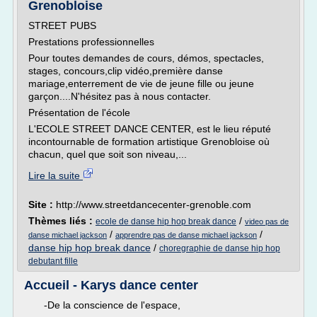
Grenobloise
STREET PUBS
Prestations professionnelles
Pour toutes demandes de cours, démos, spectacles,
stages, concours,clip vidéo,première danse
mariage,enterrement de vie de jeune fille ou jeune
garçon....N'hésitez pas à nous contacter.
Présentation de l'école
L'ECOLE STREET DANCE CENTER, est le lieu réputé
incontournable de formation artistique Grenobloise où
chacun, quel que soit son niveau,...
Lire la suite
Site :
http://www.streetdancecenter-grenoble.com
Thèmes liés :
/
ecole de danse hip hop break dance
video pas de
/
/
danse michael jackson
apprendre pas de danse michael jackson
danse hip hop break dance
/
choregraphie de danse hip hop
debutant fille
Accueil - Karys dance center
-De la conscience de l'espace,