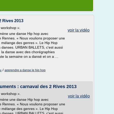
 2 Rives 2013
 workshop ».
voir la vidéo
amène une danse Hip hop avec
e Rennes. « Nous voulions proposer une
e mélange des genres ». Le Hip Hop
es danses. URBAN BALLETS, c'est aussi
e la danse avec des chorégraphies
te la semaine on a dansé et on a ...
/
apprendre a danse le hip hop
es
truments : carnaval des 2 Rives 2013
d workshop ».
voir la vidéo
amène une danse Hip hop avec
e Rennes. « Nous voulions proposer une
e mélange des genres ». Le Hip Hop
es danses. URBAN BALLETS, c'est aussi