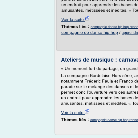
un endroit pour apprendre les bases d
amusantes, métissées et inédites. « Tou
Voir la suite
Thèmes liés :
compagnie danse hip hop renn
compagnie de danse hip hop
/
apprendre
Ateliers de musique : carnava
« Un moment fort de partage, un grand
La compagnie Bordelaise Hors série, 
notamment Fréderic Faula et Franco d
parade sur le mélange des danses et l
permet donc l'ouverture vers ces autr
un endroit pour apprendre les bases d
amusantes, métissées et inédites. « Tou
Voir la suite
Thèmes liés :
compagnie danse hip hop renn