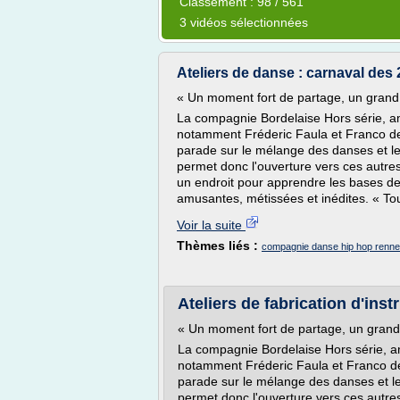
Classement : 98 / 561
3 vidéos sélectionnées
Ateliers de danse : carnaval des
« Un moment fort de partage, un grand
La compagnie Bordelaise Hors série, 
notamment Fréderic Faula et Franco d
parade sur le mélange des danses et l
permet donc l'ouverture vers ces autr
un endroit pour apprendre les bases d
amusantes, métissées et inédites. « Tou
Voir la suite
Thèmes liés :
compagnie danse hip hop renn
Ateliers de fabrication d'ins
« Un moment fort de partage, un gran
La compagnie Bordelaise Hors série, 
notamment Fréderic Faula et Franco d
parade sur le mélange des danses et l
permet donc l'ouverture vers ces autr