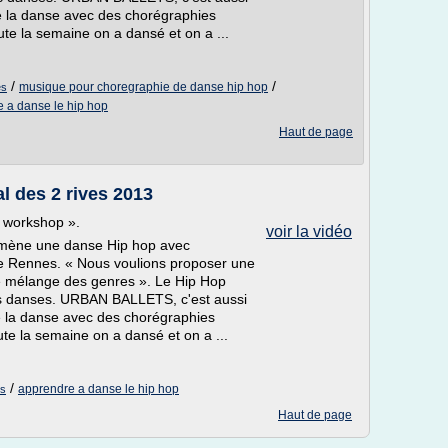
e la danse avec des chorégraphies
te la semaine on a dansé et on a ...
/
/
musique pour choregraphie de danse hip hop
es
 a danse le hip hop
Haut de page
l des 2 rives 2013
 workshop ».
voir la vidéo
amène une danse Hip hop avec
e Rennes. « Nous voulions proposer une
e mélange des genres ». Le Hip Hop
es danses. URBAN BALLETS, c'est aussi
e la danse avec des chorégraphies
te la semaine on a dansé et on a ...
/
apprendre a danse le hip hop
es
Haut de page