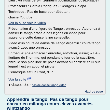
Lieu : Art'Huss de Wintzenheim (Colmar,Mulhouse,Alsace)
Professeurs : Carola Rodriguez - Georges Galopa
Technique : Pas de base pour débutant
chaine Youtube :...
Voir la suite voir la vidéo
Présentation d'une figure de Tango : enrosque. Apprenez à
danser le tango grâce à nos leçons en vidéo pour
apprendre cette danse latine sensuelle.
Video d'un cours de danse de Tango Argentin : cours tango
avancé avec une enrosque.
Enrosque: (de enroscar : enrouler, entortiller, visser) « LA »
fioriture de l’homme, qui pendant le tour de la cavalière,
enroule son pied libre de poids devant ou derrière celui sur
lequel il est en appui et pivote.
L'enrosque est un Pivot, d’un...
Voir la suite
Thèmes liés :
pas de danse tango video
Haut de page
Apprendre le tango, Pas de tango pour
danser en milonga cours eleves avancés
wintztango