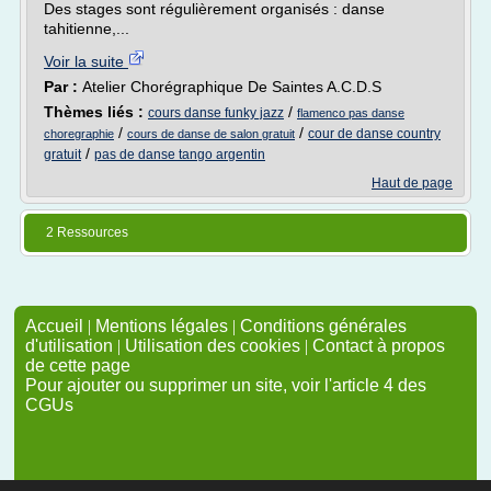
Des stages sont régulièrement organisés : danse
tahitienne,...
Voir la suite
Par :
Atelier Chorégraphique De Saintes A.C.D.S
Thèmes liés :
/
cours danse funky jazz
flamenco pas danse
/
/
cour de danse country
choregraphie
cours de danse de salon gratuit
/
gratuit
pas de danse tango argentin
Haut de page
2 Ressources
Accueil
|
Mentions légales
|
Conditions générales
d'utilisation
|
Utilisation des cookies
|
Contact à propos
de cette page
Pour ajouter ou supprimer un site, voir l'article 4 des
CGUs