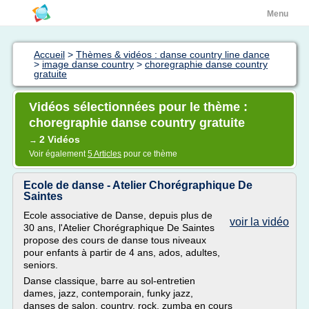
Menu
Accueil
>
Thèmes & vidéos : danse country line dance
>
image danse country
>
choregraphie danse country
gratuite
Vidéos sélectionnées pour le thème :
choregraphie danse country gratuite
2 Vidéos
→
Voir également
5 Articles
pour ce thème
Ecole de danse - Atelier Chorégraphique De
Saintes
Ecole associative de Danse, depuis plus de
voir la vidéo
30 ans, l'Atelier Chorégraphique De Saintes
propose des cours de danse tous niveaux
pour enfants à partir de 4 ans, ados, adultes,
seniors.
Danse classique, barre au sol-entretien
dames, jazz, contemporain, funky jazz,
danses de salon, country, rock, zumba en cours