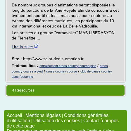
De nombreux groupes d'animations seront disposées le
long du parcours de la Voie Royale afin de concourir à cet
événement sportif et festif mais aussi pour soutenir au
rythme des différentes musiques, les participants du 10
km international et ceux de La Belle Vadrouille.
Les artistes du groupe "carnavalier" MAS LIBERASYON
de Pierrefitte,...
Lire la suite
Site :
http://www.saint-denis-emotion.fr
Thèmes liés :
/
entrainement cross country course pied
cross
/
/
country course a pied
cross country course
club de danse country
dans l'essonne
4 Ressources
Accueil
|
Mentions légales
|
Conditions générales
d'utilisation
|
Utilisation des cookies
|
Contact à propos
de cette page