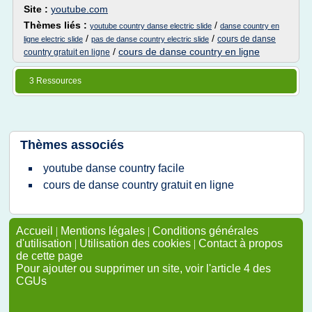
Site :
youtube.com
Thèmes liés :
/
youtube country danse electric slide
danse country en
/
/
cours de danse
ligne electric slide
pas de danse country electric slide
/
cours de danse country en ligne
country gratuit en ligne
3 Ressources
Thèmes associés
youtube danse country facile
cours de danse country gratuit en ligne
Accueil
|
Mentions légales
|
Conditions générales
d'utilisation
|
Utilisation des cookies
|
Contact à propos
de cette page
Pour ajouter ou supprimer un site, voir l'article 4 des
CGUs