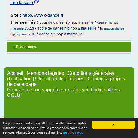
Lire la suite
Site :
http://www.k-dance.fr
Thèmes liés :
/
cour de danse hip hop marseille
danse hip hop
/
/
ecole de danse hip hop a marseille
marseille 13013
formation danse
/
danse hip hop a marseille
hip hop marseille
1 Ressources
Accueil
|
Mentions légales
|
Conditions générales
d'utilisation
|
Utilisation des cookies
|
Contact à propos
de cette page
Pour ajouter ou supprimer un site, voir l'article 4 des
CGUs
En poursuivant votre navigation sur ce site, vous acceptez
X
l'utilisation de cookies pour vous proposer des contenus et
services adaptés à vos centres d'intérêts.
En savoir plus